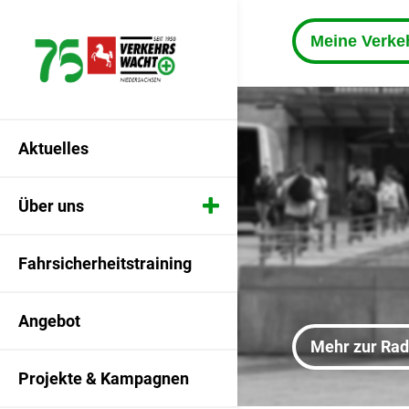
Meine Verk
Aktuelles
Über uns
75 Jahre Landesverkehrswacht
Fahrsicherheitstraining
Unsere Vereins-App
Angebot
Mehr zur Ra
Vorstand & Satzung
Projekte & Kampagnen
Beirat