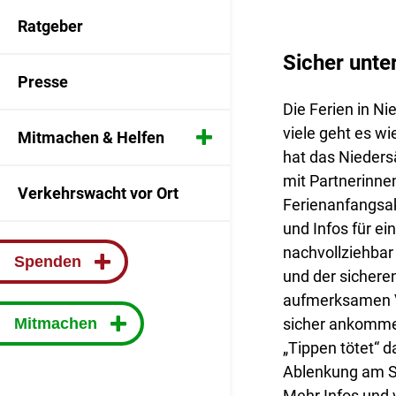
Ratgeber
Geschäftsstelle -
Ansprechpartner
Sicher unte
Presse
Vergabe
Die Ferien in N
viele geht es w
Mitmachen & Helfen
Partner
hat das Nieder
mit Partnerinne
Mitgliedermagazin
Spenden
Verkehrswacht vor Ort
Ferienanfangsak
und Infos für ei
mobil & sicher
Mitglied werden
nachvollziehbar
Spenden
und der sichere
Kontakt
aufmerksamen Ve
Mitmachen
sicher ankomme
„Tippen tötet“ 
Ablenkung am 
Mehr Infos und v