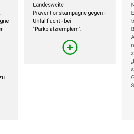
Landesweite
N
t
Präventionskampagne gegen -
E
agne
Unfallflucht - bei
t
er
"Parkplatzremplern".
B
A
n
z
„
s
zu
G
S