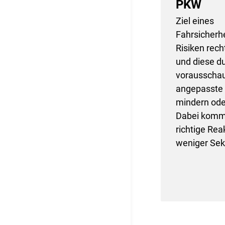
PKW
Ziel eines
Fahrsicherhe
Risiken rech
und diese d
vorausscha
angepasste 
mindern ode
Dabei kommt
richtige Rea
weniger Sek