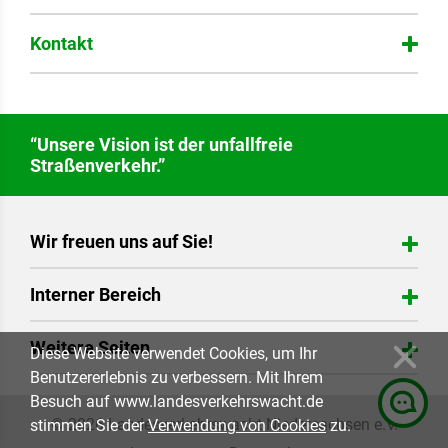
Überblick und Empfehlungen, 1 MB
Kontakt
“Unsere Vision ist der unfallfreie
Straßenverkehr.”
Dr. Erwin Petersen
Experte LKW und Fahrassistenzsysteme
Wir freuen uns auf Sie!
Tel.: 051135772680
Fax: 051135772699
Landesverkehrswacht Niedersachsen e.V.
Interner Bereich
Arndtstraße 20
E-Mail schreiben
30167 Hannover
Login
Weitere Seiten
Tel.: 0511-35 77 26 80
Diese Website verwendet Cookies, um Ihr
Fax: 0511-35 77 26 82
Benutzererlebnis zu verbessern. Mit Ihrem
EUVA / Euregio Verkehrsakademie
info@landesverkehrswacht.de
Besuch auf www.landesverkehrswacht.de
Verkehrswachtstiftung
Facebook
Youtube
© 2026 Landesverkehrswacht Niedersachsen e.V.
stimmen Sie der
Verwendung von Cookies
zu.
Kontakt aufnehmen