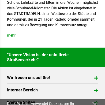
Schüler, Lehrkräfte und Eltern in drei Wochen möglichst
viele Schulradel-Kilometer. Die Aktion ist eingebettet in
das STADTRADELN, einen Wettbewerb der Städte und
Kommunen, der in 21 Tagen Radelkilometer sammelt
und damit zu Bewegung und Klimaschutz anregt.
mehr
“Unsere Vision ist der unfallfreie
Straßenverkehr.”
Wir freuen uns auf Sie!
Landesverkehrswacht Niedersachsen e.V.
Interner Bereich
Arndtstraße 20
30167 Hannover
Login
Weitere Seiten
Tel.: 0511-35 77 26 80
Diese Website verwendet Cookies, um Ihr