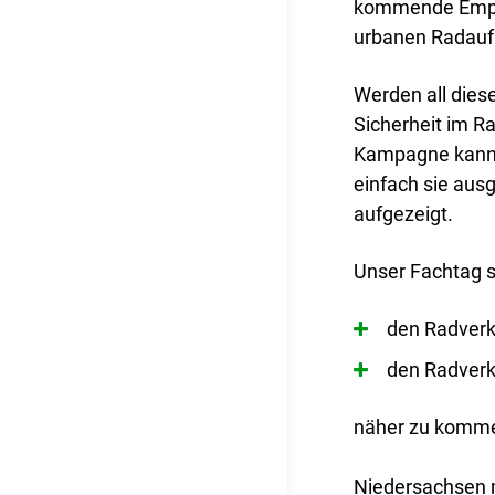
kommende Empfeh
urbanen Radaufk
Werden all dies
Sicherheit im R
Kampagne kann g
einfach sie aus
aufgezeigt.
Unser Fachtag s
den Radverk
den Radverk
näher zu komm
Niedersachsen m