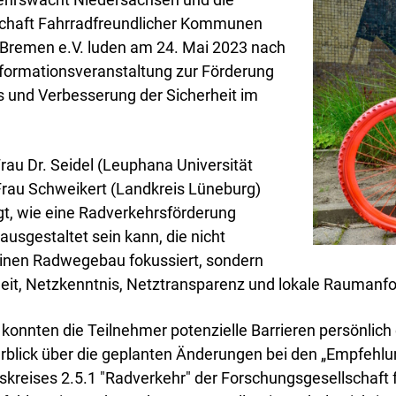
chaft Fahrradfreundlicher Kommunen
Bremen e.V. luden am 24. Mai 2023 nach
formationsveranstaltung zur Förderung
 und Verbesserung der Sicherheit im
Frau Dr. Seidel (Leuphana Universität
rau Schweikert (Landkreis Lüneburg)
t, wie eine Radverkehrsförderung
usgestaltet sein kann, die nicht
einen Radwegebau fokussiert, sondern
iheit, Netzkenntnis, Netztransparenz und lokale Raumanf
n konnten die Teilnehmer potenzielle Barrieren persönlic
rblick über die geplanten Änderungen bei den „Empfehlu
skreises 2.5.1 "Radverkehr" der Forschungsgesellschaft 