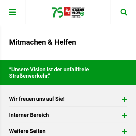
Menü
Mitmachen & Helfen
“Unsere Vision ist der unfallfreie
Straßenverkehr.”
Wir freuen uns auf Sie!
Verkehrswacht Walsrode e.V.
Interner Bereich
Am Haselbusch 3
29699 Walsrode
Login
Weitere Seiten
Telefon: 01522 4128489