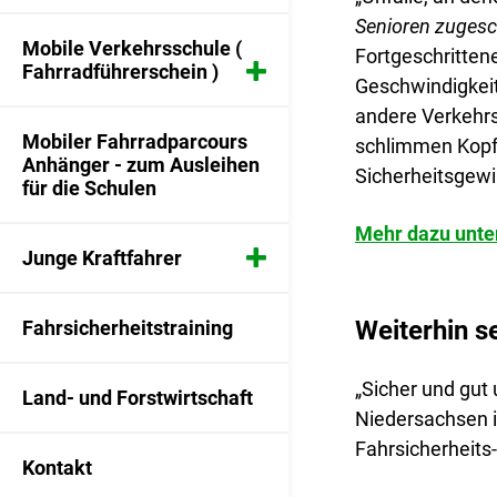
Senioren zugesc
Mobile Verkehrsschule (
Fortgeschritten
Fahrradführerschein )
Geschwindigkeit
andere Verkehrs
Ansprechpartner
Mobiler Fahrradparcours
schlimmen Kopfv
Anhänger - zum Ausleihen
Sicherheitsgewi
für die Schulen
Die Radfahrprüfung
Mehr dazu unter
Ablauf
Junge Kraftfahrer
Überprüfung der Fahrräder
Ansprechpartner
Weiterhin se
Fahrsicherheitstraining
Termine Radfahrprüfung 2026
Fit für den Straßenverkehr
- Durchführungen personell
„Sicher und gut
Land- und Forstwirtschaft
erst nach den Sommerferien
Niedersachsen i
2026 möglich
Fahrsicherheits
Kontakt