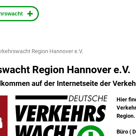
ehrswacht
rkehrswacht Region Hannover e.V.
swacht Region Hannover e.V.
llkommen auf der Internetseite der Verke
Hier fi
Verkehr
Region.
Büro (
D