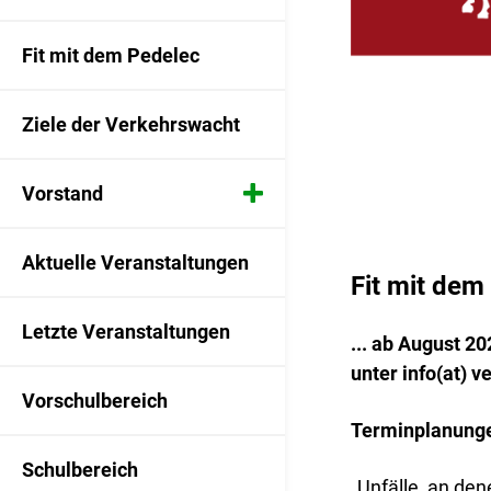
Fit mit dem Pedelec
Ziele der Verkehrswacht
Vorstand
Vorstandsmitglieder
Aktuelle Veranstaltungen
Fit mit dem
Satzung
Letzte Veranstaltungen
... ab August 20
Der Fuhrpark ...
unter info(at) 
Vorschulbereich
Terminplanungen
Schulbereich
„Unfälle, an de