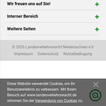
Wir freuen uns auf Sie!
Verkehrswacht in der Region Hannover e.V.
Interner Bereich
Hildesheimer Straße 20
30169 Hannover
Login
Weitere Seiten
Telefon: 0511 616-24565
patrick.ricke@region-hannover.de
EUVA / Euregio Verkehrsakademie
Verkehrswachtstiftung
© 2026 Landesverkehrswacht Niedersachsen e.V.
Impressum
Datenschutz
Nutzerbedingung
Diese Website verwendet Cookies, um Ihr
Benutzererlebnis zu verbessern. Mit Ihrem
Besuch auf www.landesverkehrswacht.de
stimmen Sie der
Verwendung von Cookies
zu.