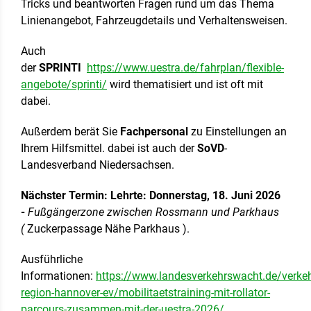
Tricks und beantworten Fragen rund um das Thema
Linienangebot, Fahrzeugdetails und Verhaltensweisen.
Auch
der
SPRINTI
https://www.uestra.de/fahrplan/flexible-
angebote/sprinti/
wird thematisiert und ist oft mit
dabei.
Außerdem berät Sie
Fachpersonal
zu Einstellungen an
Ihrem Hilfsmittel. dabei ist auch der
SoVD
-
Landesverband Niedersachsen.
Nächster Termin: Lehrte: Donnerstag, 18. Juni 2026
-
Fußgängerzone zwischen Rossmann und Parkhaus
(
Zuckerpassage Nähe Parkhaus ).
Ausführliche
Informationen:
https://www.landesverkehrswacht.de/verke
region-hannover-ev/mobilitaetstraining-mit-rollator-
parcours-zusammen-mit-der-uestra-2026/