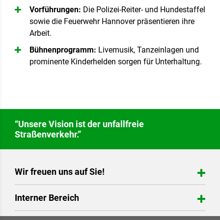
Vorführungen:
Die Polizei-Reiter- und Hundestaffel
sowie die Feuerwehr Hannover präsentieren ihre
Arbeit.
Bühnenprogramm:
Livemusik, Tanzeinlagen und
prominente Kinderhelden sorgen für Unterhaltung.
“Unsere Vision ist der unfallfreie
Straßenverkehr.”
Wir freuen uns auf Sie!
Verkehrswacht in der Region Hannover e.V.
Interner Bereich
Hildesheimer Straße 20
30169 Hannover
Login