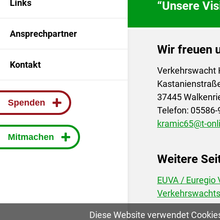
Links
“Unsere Visi
Ansprechpartner
Wir freuen u
Kontakt
Verkehrswacht H
Kastanienstraß
37445 Walkenri
Spenden
Telefon: 05586
kramic65@t-onl
Mitmachen
Weitere Sei
EUVA / Euregio
Verkehrswachts
Diese Website verwendet Cookies,