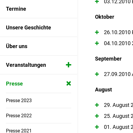
03.12.2010 E
Termine
Oktober
Unsere Geschichte
26.10.2010 
04.10.2010 
Über uns
September
Veranstaltungen
27.09.2010
Das Schulbustraining
Presse
August
ADAC-Jugendfahrradturnier
Presse 2023
29. August 
Motorradpräventionstag
Presse 2022
25. August 
01. August 
Spielzeug- und Fahrradbörse
Presse 2021