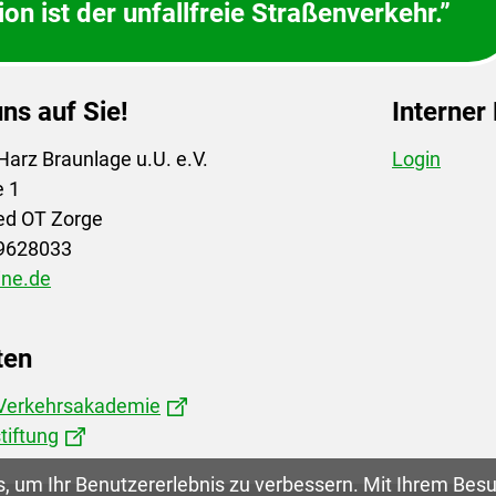
on ist der unfallfreie Straßenverkehr.”
ns auf Sie!
Interner
arz Braunlage u.U. e.V.
Login
e 1
ed OT Zorge
-9628033
ine.de
ten
 Verkehrsakademie
tiftung
 um Ihr Benutzererlebnis zu verbessern. Mit Ihrem Bes