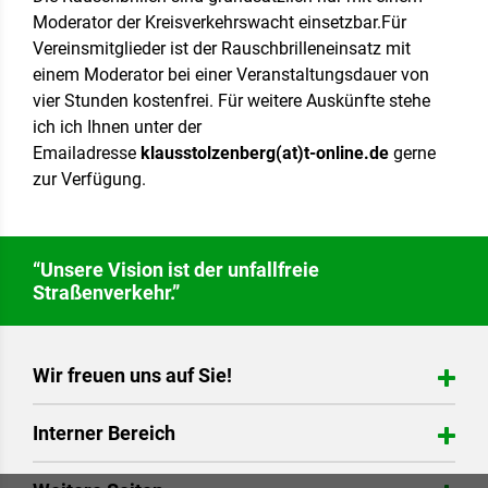
Moderator der Kreisverkehrswacht einsetzbar.Für
Vereinsmitglieder ist der Rauschbrilleneinsatz mit
einem Moderator bei einer Veranstaltungsdauer von
vier Stunden kostenfrei. Für weitere Auskünfte stehe
ich ich Ihnen unter der
Emailadresse
klausstolzenberg(at)t-online.de
gerne
zur Verfügung.
“Unsere Vision ist der unfallfreie
Straßenverkehr.”
Wir freuen uns auf Sie!
Verkehrswacht Hameln-Pyrmont e. V.
Interner Bereich
Angerstr. 23
31848 Bad Münder
Login