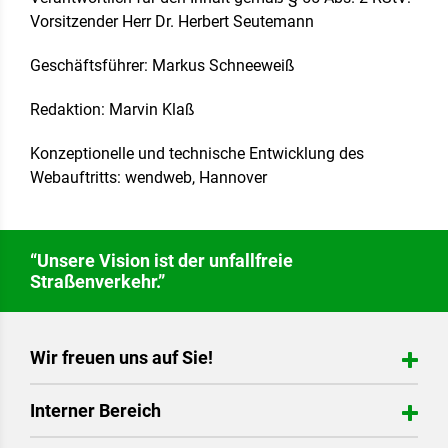
Vorsitzender Herr Dr. Herbert Seutemann
Geschäftsführer: Markus Schneeweiß
Redaktion: Marvin Klaß
Konzeptionelle und technische Entwicklung des
Webauftritts: wendweb, Hannover
“Unsere Vision ist der unfallfreie
Straßenverkehr.”
Wir freuen uns auf Sie!
Verkehrswacht Hameln-Pyrmont e. V.
Interner Bereich
Angerstr. 23
31848 Bad Münder
Login