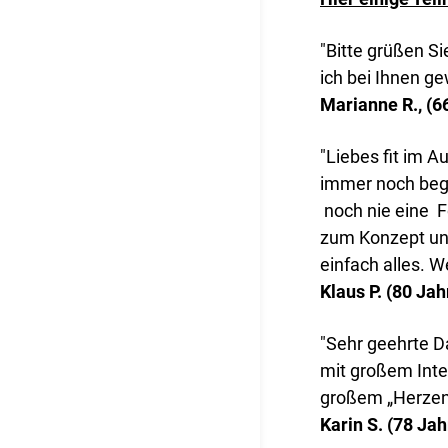
"Bitte grüßen S
ich bei Ihnen g
Marianne R., (6
"Liebes fit im 
immer noch begei
noch nie eine Fo
zum Konzept und
einfach alles. We
Klaus P. (80 Jah
"Sehr geehrte 
mit großem Inter
großem „Herzen“ 
Karin S. (78 Jah