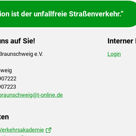
on ist der unfallfreie Straßenverkehr.”
ns auf Sie!
Interner
Braunschweig e.V.
Login
hweig
3907222
3907223
braunschweig@t-online.de
ten
 Verkehrsakademie