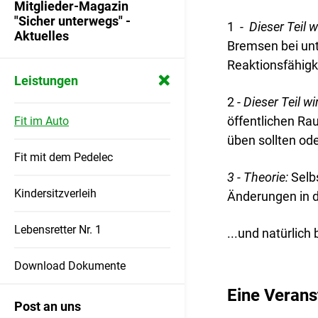
Wir über uns
Mitglieder-Magazin
"Sicher unterwegs" -
1 -
Dieser Teil 
Aktuelles
Unser Leitbild
Bremsen bei unt
Reaktionsfähigke
Der Vorstand
Leistungen
2 -
Dieser Teil w
Mitgliederversammlungen
öffentlichen Ra
Fit im Auto
üben sollten od
Unsere Unterstützer
Fit mit dem Pedelec
3 - Theorie:
Selb
Kindersitzverleih
Änderungen in d
Lebensretter Nr. 1
...und natürlich
Download Dokumente
Eine Verans
Post an uns