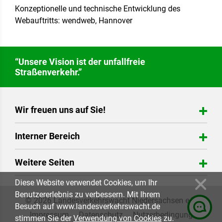
Konzeptionelle und technische Entwicklung des
Webauftritts: wendweb, Hannover
“Unsere Vision ist der unfallfreie
Straßenverkehr.”
Wir freuen uns auf Sie!
Verkehrswacht Börde Lamstedt e.V.
Interner Bereich
Ringstr. 18
21745 Hemmoor
Login
Weitere Seiten
Telefon: 04771 4761
Verkehrswacht@boerde-lamstedt.de
EUVA / Euregio Verkehrsakademie
Diese Website verwendet Cookies, um Ihr
Verkehrswachtstiftung
Benutzererlebnis zu verbessern. Mit Ihrem
© 2026 Landesverkehrswacht Niedersachsen e.V.
Besuch auf www.landesverkehrswacht.de
Impressum
Datenschutz
Nutzerbedingung
stimmen Sie der
Verwendung von Cookies
zu.